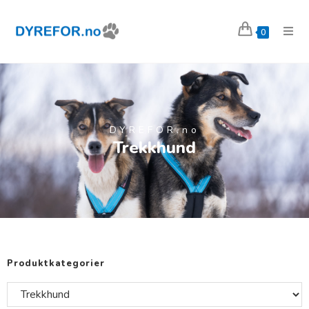
0
DYREFOR.no
Trekkhund
Produktkategorier