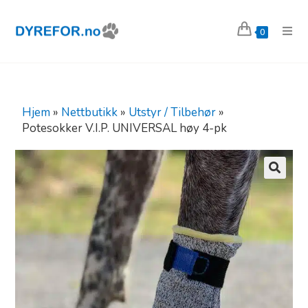
0
Hjem
»
Nettbutikk
»
Utstyr / Tilbehør
»
Potesokker V.I.P. UNIVERSAL høy 4-pk
🔍