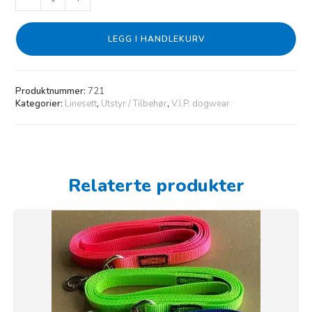
LEGG I HANDLEKURV
Produktnummer:
721
Kategorier:
Linesett
,
Utstyr / Tilbehør
,
V.I.P. dogwear
Relaterte produkter