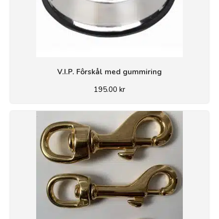
V.I.P. Fôrskål med gummiring
195.00
kr