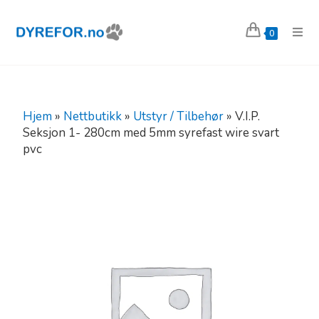
0
Hjem
»
Nettbutikk
»
Utstyr / Tilbehør
»
V.I.P.
Seksjon 1- 280cm med 5mm syrefast wire svart
pvc