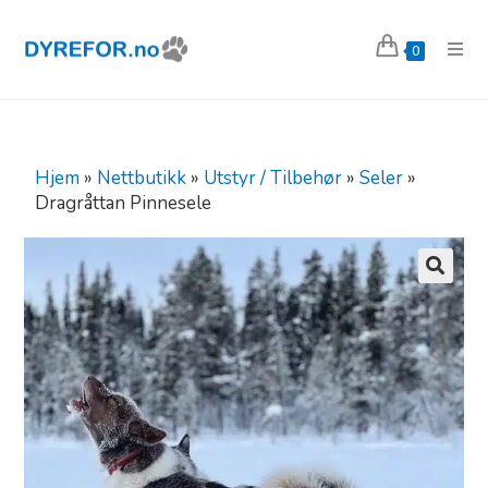
0
Hjem
»
Nettbutikk
»
Utstyr / Tilbehør
»
Seler
»
Dragråttan Pinnesele
🔍