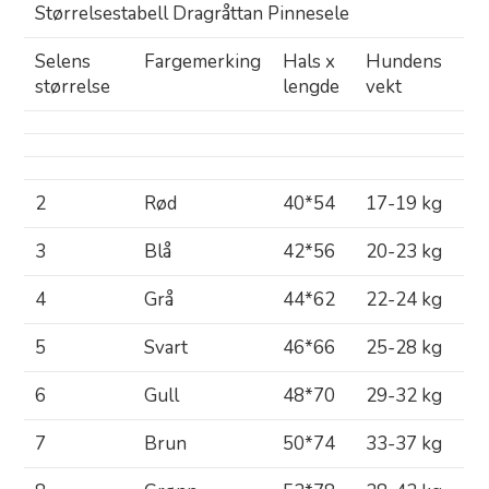
Størrelsestabell Dragråttan Pinnesele
Selens
Fargemerking
Hals x
Hundens
størrelse
lengde
vekt
2
Rød
40*54
17-19 kg
3
Blå
42*56
20-23 kg
4
Grå
44*62
22-24 kg
5
Svart
46*66
25-28 kg
6
Gull
48*70
29-32 kg
7
Brun
50*74
33-37 kg