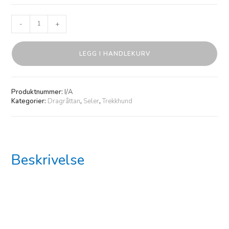
-
+
LEGG I HANDLEKURV
Produktnummer:
I/A
Kategorier:
Dragråttan
,
Seler
,
Trekkhund
Beskrivelse