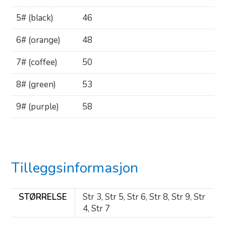
5# (black)
46
6# (orange)
48
7# (coffee)
50
8# (green)
53
9# (purple)
58
Tilleggsinformasjon
STØRRELSE
Str 3, Str 5, Str 6, Str 8, Str 9, Str
4, Str 7