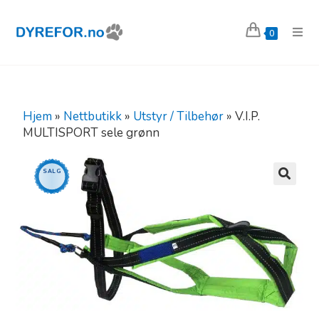
0
Hjem
»
Nettbutikk
»
Utstyr / Tilbehør
»
V.I.P.
MULTISPORT sele grønn
SALG
🔍