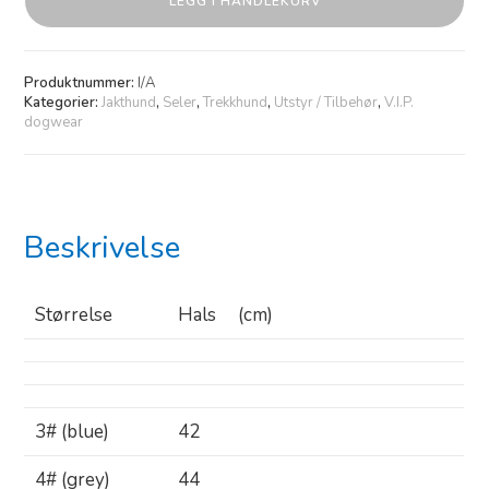
LEGG I HANDLEKURV
Produktnummer:
I/A
Kategorier:
Jakthund
,
Seler
,
Trekkhund
,
Utstyr / Tilbehør
,
V.I.P.
dogwear
Beskrivelse
Størrelse
Hals (cm)
3# (blue)
42
4# (grey)
44