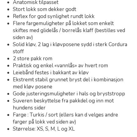
Anatomisk tilpasset
Stort lokk som dekker godt
Reflex for god synlighet rundt lokk
Flere fargemuligheter på lokket som enkelt
skiftes med glidelås / borrelås klaff (bestilles ved
siden av)
Solid kløv, 2 lag i kløvposene sydd i sterk Cordura
stoff
2 store pakk rom
Praktisk og enkel «vannlås» av hvert rom
Leiebånd festes i bakkant av kløv
Ekstremt stabil grunnet bryst del i kombinasjon
med kløv posene
Gode justeringsmuligheter i hals og bryststropp
Suveren beskyttelse fra pakkdel og inn mot
hundens sider
Farge : Turkis / sort (ellers kan d velges andre
farger på lokk ved siden av)
Størrelse: XS, S, M, L og XL