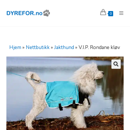
0
Hjem
»
Nettbutikk
»
Jakthund
»
V.I.P. Rondane kløv
🔍