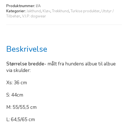
Produktnummer:
I/A
Kategorier:
Jakthund
,
Kløv
,
Trekkhund
,
Turkise produkter
,
Utstyr /
Tilbehør
,
V.I.P. dogwear
Beskrivelse
Størrelse bredde-
målt fra hundens albue til albue
via skulder:
Xs: 36 cm
S: 44cm
M: 55/55,5 cm
L: 64,5/65 cm