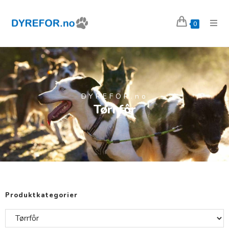
0
DYREFOR.no
Tørrfôr
Produktkategorier