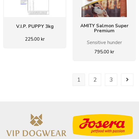
AMITY Salmon Super
V.I.P. PUPPY 3kg
Premium
225.00
kr
Sensitive hunder
795.00
kr
1
2
3