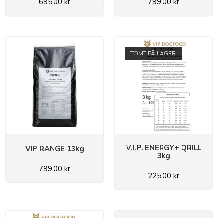
695.00
kr
799.00
kr
TOMT PÅ LAGER
V.I.P. ENERGY+ QRILL
VIP RANGE 13kg
3kg
799.00
kr
225.00
kr