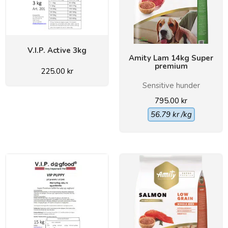
V.I.P. Active 3kg
Amity Lam 14kg Super
premium
225.00
kr
Sensitive hunder
795.00
kr
56.79
kr
/kg