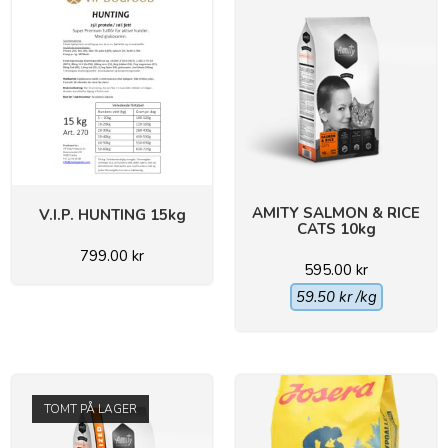
AMITY SALMON & RICE
V.I.P. HUNTING 15kg
CATS 10kg
799.00
kr
595.00
kr
59.50
kr
/kg
TOMT PÅ LAGER