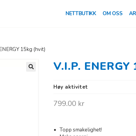
NETTBUTIKK
OM OSS
AR
. ENERGY 15kg (hvit)
V.I.P. ENERGY 
🔍
Høy aktivitet
799.00
kr
Topp smakelighet!