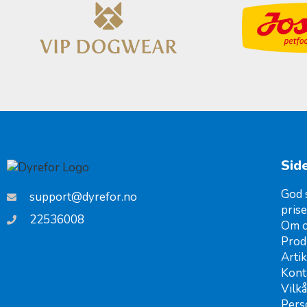
Sid
God 
support@dyrefor.no
prise
22536008
Om o
Prod
Artik
Kont
Vilkå
Pers