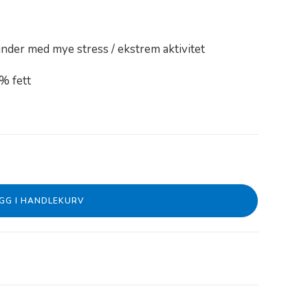
under med mye stress / ekstrem aktivitet
% fett
GG I HANDLEKURV