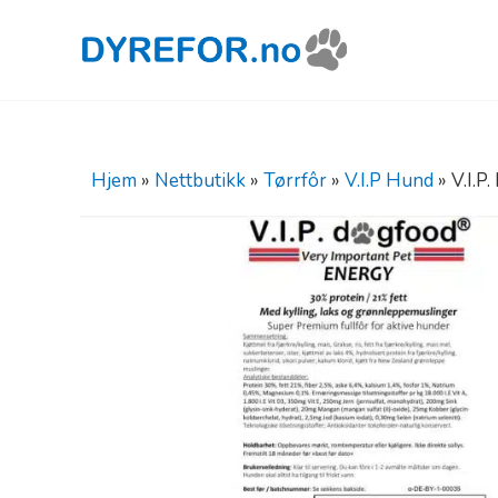
Hjem
»
Nettbutikk
»
Tørrfôr
»
V.I.P Hund
»
V.I.P